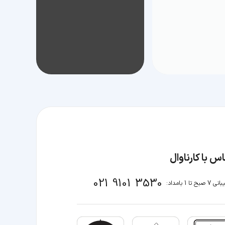
س با کارناوال
021 9101 3530
صبح تا 1 بامداد: