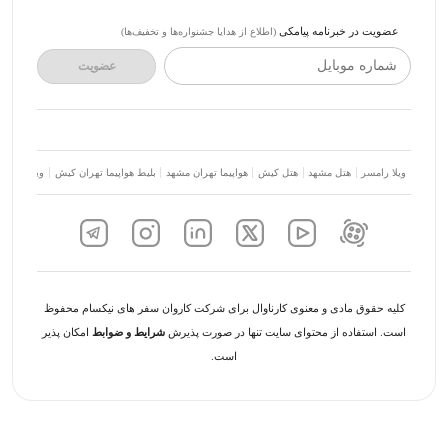
عضویت در خبرنامه پیامکی
(اطلاع از هدایا جشنواره‌ها و تخفیف‌ها)
شماره موبایل
عضویت
ویلا رامسر
هتل مشهد
هتل کیش
هواپیما تهران مشهد
بلیط هواپیما تهران کیش
ویلا شمال
کلیه حقوق مادی و معنوی کارناوال برای شرکت کاروان سفر های نیکسام محفوظ
است. استفاده از محتوای سایت تنها در صورت پذیرش
شرایط و ضوابط
امکان پذیر
است.