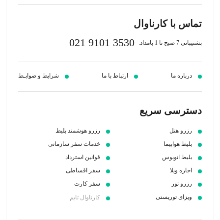
تماس با کارناوال
021 9101 3530
پشتیبانی 7 صبح تا 1 بامداد:
درباره ما
ارتباط با ما
شرایط و ضوابـط
دسترسی سریع
رزرو هتل
رزرو هوشمند بلیط
بلیط هواپیما
خدمات سفر سازمانی
بلیط اتوبوس
قوانین استرداد
اجاره ویلا
سفر اقساطی
رزرو تور
سفر کارت
ویزای توریستی
کارناوال تایم