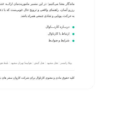
ماندگار معنا می‌کنیم؛ در این مسیر‍ ماموریت‌مان اراﺋــﻪ خد
رزرو آسان، راهنمای واقعی و ترویج حال خوبی‌ست که با د
به حرکت، پویایی و شادی جمعی همراه باشد.
دربــاره کارنـــاوال
ارتباط با کارناوال
شرایط و ضوابـط
ویلا رامسر
هتل مشهد
هتل کیش
هواپیما تهران مشهد
بلیط هوا
کلیه حقوق مادی و معنوی کارناوال برای شرکت کاروان سفر های 