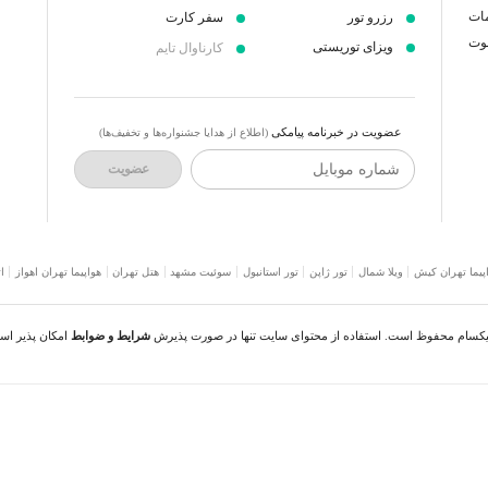
مات
رزرو تور
سفر کارت
عوت
ویزای توریستی
کارناوال تایم
عضویت در خبرنامه پیامکی
(اطلاع از هدایا جشنواره‌ها و تخفیف‌ها)
شماره موبایل
عضویت
پیما تهران کیش
ویلا شمال
تور ژاپن
تور استانبول
سوئیت مشهد
هتل تهران
هواپیما تهران اهواز
ا
نیکسام محفوظ است. استفاده از محتوای سایت تنها در صورت پذیرش
شرایط و ضوابط
امکان پذیر اس