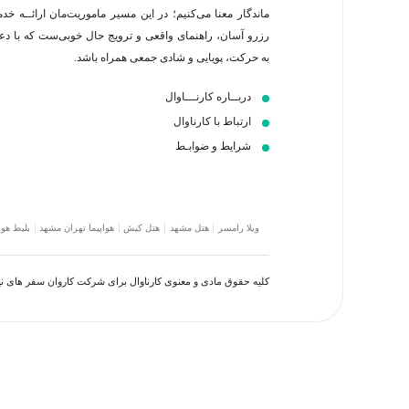
ماندگار معنا می‌کنیم؛ در این مسیر‍ ماموریت‌مان اراﺋــﻪ خد
رزرو آسان، راهنمای واقعی و ترویج حال خوبی‌ست که با د
به حرکت، پویایی و شادی جمعی همراه باشد.
دربــاره کارنـــاوال
ارتباط با کارناوال
شرایط و ضوابـط
ویلا رامسر
هتل مشهد
هتل کیش
هواپیما تهران مشهد
بلیط هوا
کلیه حقوق مادی و معنوی کارناوال برای شرکت کاروان سفر های 