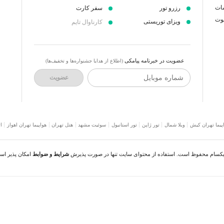
مات
رزرو تور
سفر کارت
عوت
ویزای توریستی
کارناوال تایم
عضویت در خبرنامه پیامکی
(اطلاع از هدایا جشنواره‌ها و تخفیف‌ها)
شماره موبایل
عضویت
پیما تهران کیش
ویلا شمال
تور ژاپن
تور استانبول
سوئیت مشهد
هتل تهران
هواپیما تهران اهواز
ا
نیکسام محفوظ است. استفاده از محتوای سایت تنها در صورت پذیرش
شرایط و ضوابط
امکان پذیر اس