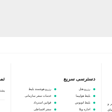
دسترسی سریع
تما
رزرو هتل
رزرو هوشمند بلیط
پشتیبانی 7 ص
بلیط هواپیما
خدمات سفر سازمانی
بلیط اتوبوس
قوانین استرداد
ر و
اجاره ویلا
سفر اقساطی
‌ای