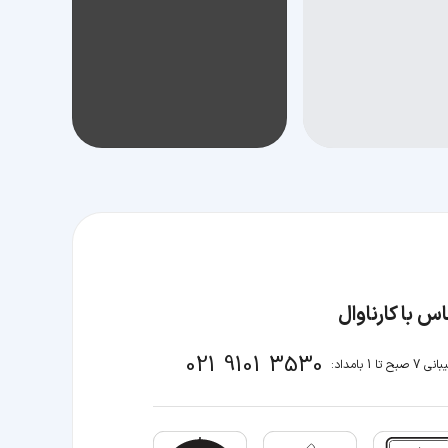
س با کارناوال
021 9101 3530
صبح تا 1 بامداد: