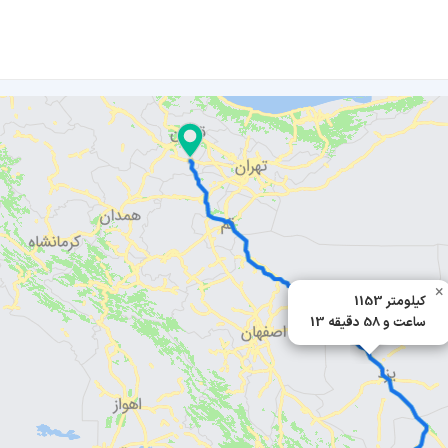
×
1153 کیلومتر
13 ساعت و 58 دقیقه