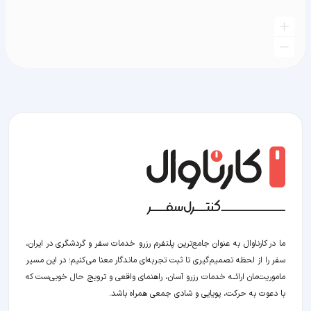
ما در کارناوال به عنوان جامع‌ترین پلتفرم رزرو خدمات سفر و گردشگری در ایران،
سفر را از لحظه‌ تصمیم‌گیری تا ثبت تجربه‌ای ماندگار معنا می‌کنیم؛ در این مسیر‍
ماموریت‌مان اراﺋــﻪ خدمات رزرو آسان، راهنمای واقعی و ترویج حال خوبی‌ست که
با دعوت به حرکت، پویایی و شادی جمعی همراه باشد.