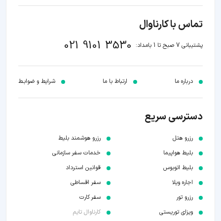
تماس با کارناوال
021 9101 3530
پشتیبانی 7 صبح تا 1 بامداد:
درباره ما
ارتباط با ما
شرایط و ضوابـط
دسترسی سریع
رزرو هتل
رزرو هوشمند بلیط
بلیط هواپیما
خدمات سفر سازمانی
بلیط اتوبوس
قوانین استرداد
اجاره ویلا
سفر اقساطی
رزرو تور
سفر کارت
ویزای توریستی
کارناوال تایم