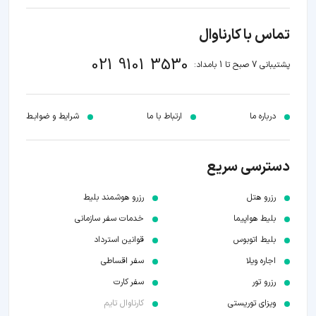
تماس با کارناوال
021 9101 3530
پشتیبانی 7 صبح تا 1 بامداد:
درباره ما
ارتباط با ما
شرایط و ضوابـط
دسترسی سریع
رزرو هتل
رزرو هوشمند بلیط
بلیط هواپیما
خدمات سفر سازمانی
بلیط اتوبوس
قوانین استرداد
اجاره ویلا
سفر اقساطی
رزرو تور
سفر کارت
ویزای توریستی
کارناوال تایم