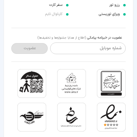
رزرو تور
سفر کارت
ویزای توریستی
کارناوال تایم
عضویت در خبرنامه پیامکی
(اطلاع از هدایا جشنواره‌ها و تخفیف‌ها)
شماره موبایل
عضویت