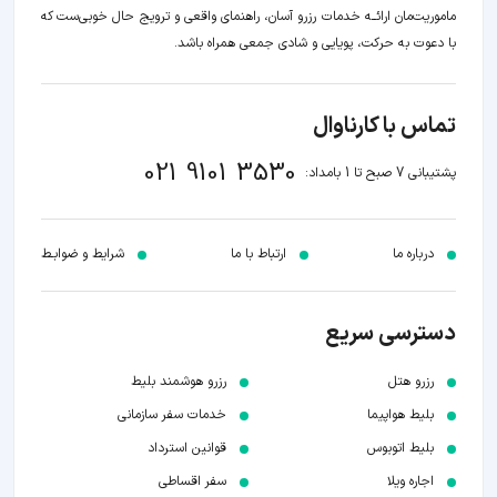
ماموریت‌مان اراﺋــﻪ خدمات رزرو آسان، راهنمای واقعی و ترویج حال خوبی‌ست که
با دعوت به حرکت، پویایی و شادی جمعی همراه باشد.
تماس با کارناوال
021 9101 3530
پشتیبانی 7 صبح تا 1 بامداد:
درباره ما
ارتباط با ما
شرایط و ضوابـط
دسترسی سریع
رزرو هتل
رزرو هوشمند بلیط
بلیط هواپیما
خدمات سفر سازمانی
بلیط اتوبوس
قوانین استرداد
اجاره ویلا
سفر اقساطی