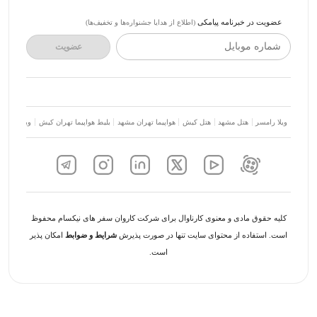
عضویت در خبرنامه پیامکی
(اطلاع از هدایا جشنواره‌ها و تخفیف‌ها)
شماره موبایل
عضویت
ویلا رامسر
هتل مشهد
هتل کیش
هواپیما تهران مشهد
بلیط هواپیما تهران کیش
ویلا شمال
کلیه حقوق مادی و معنوی کارناوال برای شرکت کاروان سفر های نیکسام محفوظ
است. استفاده از محتوای سایت تنها در صورت پذیرش
شرایط و ضوابط
امکان پذیر
است.