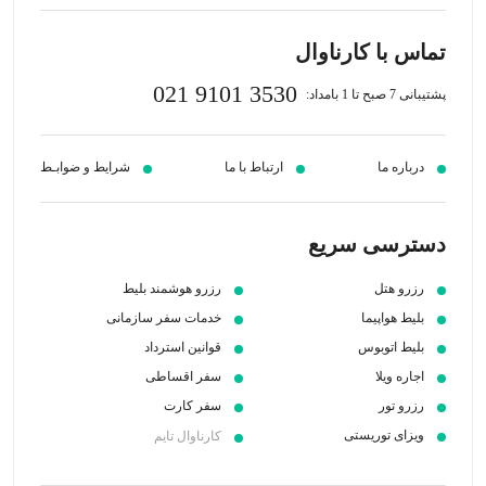
تماس با کارناوال
021 9101 3530
پشتیبانی 7 صبح تا 1 بامداد:
درباره ما
ارتباط با ما
شرایط و ضوابـط
دسترسی سریع
رزرو هتل
رزرو هوشمند بلیط
بلیط هواپیما
خدمات سفر سازمانی
بلیط اتوبوس
قوانین استرداد
اجاره ویلا
سفر اقساطی
رزرو تور
سفر کارت
ویزای توریستی
کارناوال تایم