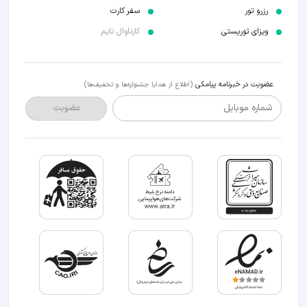
رزرو تور
سفر کارت
ویزای توریستی
کارناوال تایم
عضویت در خبرنامه پیامکی
(اطلاع از هدایا جشنواره‌ها و تخفیف‌ها)
شماره موبایل
عضویت