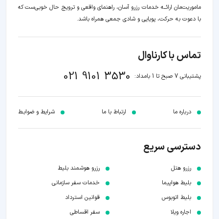
ماموریت‌مان اراﺋــﻪ خدمات رزرو آسان، راهنمای واقعی و ترویج حال خوبی‌ست که
با دعوت به حرکت، پویایی و شادی جمعی همراه باشد.
تماس با کارناوال
021 9101 3530
پشتیبانی 7 صبح تا 1 بامداد:
درباره ما
ارتباط با ما
شرایط و ضوابـط
دسترسی سریع
رزرو هتل
رزرو هوشمند بلیط
بلیط هواپیما
خدمات سفر سازمانی
بلیط اتوبوس
قوانین استرداد
اجاره ویلا
سفر اقساطی