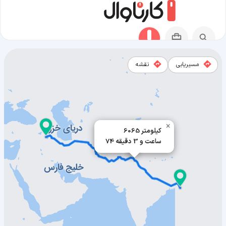
مسیریابی
نقشه
مسیر چیتاگونگ به ارومیه
×
6065 کیلومتر
74 ساعت و 3 دقیقه