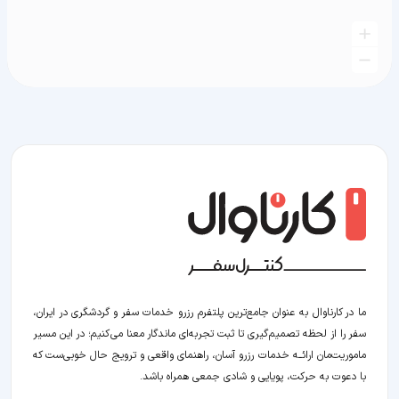
ما در کارناوال به عنوان جامع‌ترین پلتفرم رزرو خدمات سفر و گردشگری در ایران،
سفر را از لحظه‌ تصمیم‌گیری تا ثبت تجربه‌ای ماندگار معنا می‌کنیم؛ در این مسیر‍
ماموریت‌مان اراﺋــﻪ خدمات رزرو آسان، راهنمای واقعی و ترویج حال خوبی‌ست که
با دعوت به حرکت، پویایی و شادی جمعی همراه باشد.