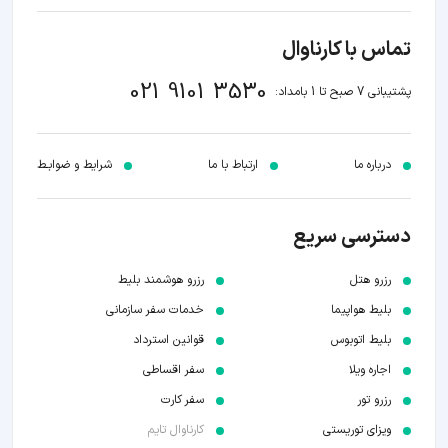
تماس با کارناوال
021 9101 3530
پشتیبانی 7 صبح تا 1 بامداد:
درباره ما
ارتباط با ما
شرایط و ضوابـط
دسترسی سریع
رزرو هتل
رزرو هوشمند بلیط
بلیط هواپیما
خدمات سفر سازمانی
بلیط اتوبوس
قوانین استرداد
اجاره ویلا
سفر اقساطی
رزرو تور
سفر کارت
ویزای توریستی
کارناوال تایم