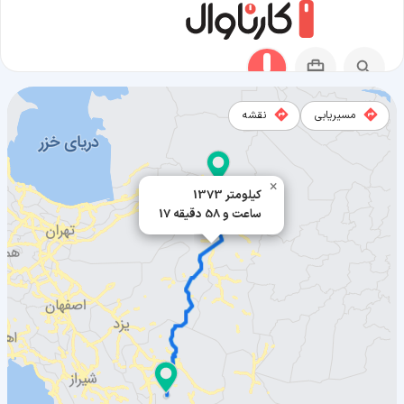
مسیریابی
نقشه
مسیر درگز به بافت
×
1373 کیلومتر
17 ساعت و 58 دقیقه