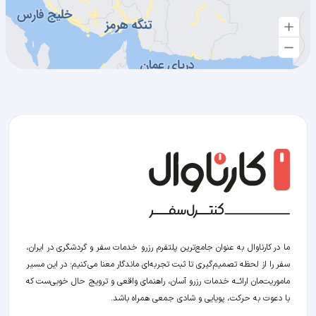
ما در کارناوال به عنوان جامع‌ترین پلتفرم رزرو خدمات سفر و گردشگری در ایران،
سفر را از لحظه‌ تصمیم‌گیری تا ثبت تجربه‌ای ماندگار معنا می‌کنیم؛ در این مسیر‍
ماموریت‌مان اراﺋــﻪ خدمات رزرو آسان، راهنمای واقعی و ترویج حال خوبی‌ست که
با دعوت به حرکت، پویایی و شادی جمعی همراه باشد.