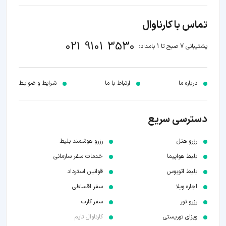
تماس با کارناوال
021 9101 3530
پشتیبانی 7 صبح تا 1 بامداد:
درباره ما
ارتباط با ما
شرایط و ضوابـط
دسترسی سریع
رزرو هتل
رزرو هوشمند بلیط
بلیط هواپیما
خدمات سفر سازمانی
بلیط اتوبوس
قوانین استرداد
اجاره ویلا
سفر اقساطی
رزرو تور
سفر کارت
ویزای توریستی
کارناوال تایم