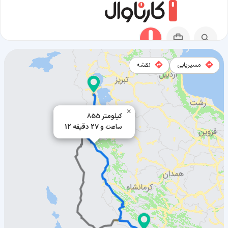
مسیریابی
نقشه
مسیر دهلران به ارومیه
×
855 کیلومتر
12 ساعت و 27 دقیقه