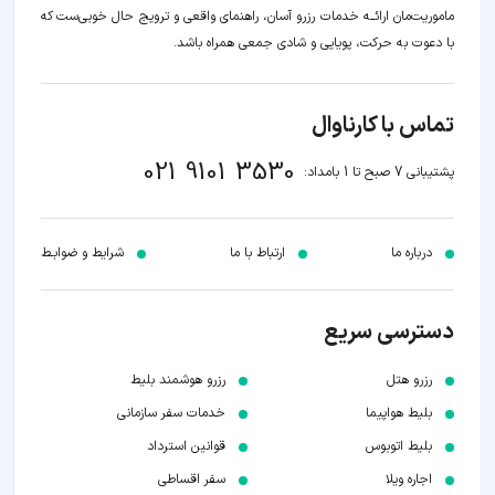
ماموریت‌مان اراﺋــﻪ خدمات رزرو آسان، راهنمای واقعی و ترویج حال خوبی‌ست که
با دعوت به حرکت، پویایی و شادی جمعی همراه باشد.
تماس با کارناوال
021 9101 3530
پشتیبانی 7 صبح تا 1 بامداد:
درباره ما
ارتباط با ما
شرایط و ضوابـط
دسترسی سریع
رزرو هتل
رزرو هوشمند بلیط
بلیط هواپیما
خدمات سفر سازمانی
بلیط اتوبوس
قوانین استرداد
اجاره ویلا
سفر اقساطی