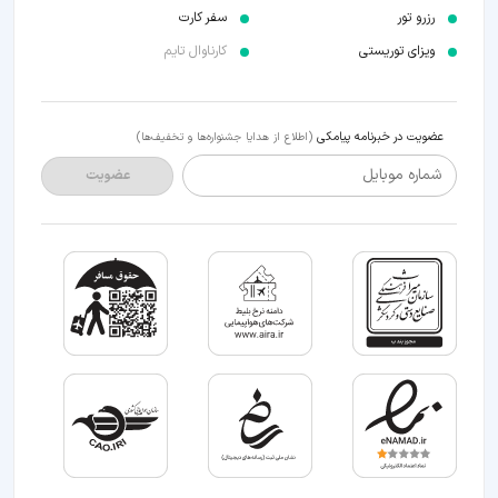
رزرو تور
سفر کارت
ویزای توریستی
کارناوال تایم
عضویت در خبرنامه پیامکی
(اطلاع از هدایا جشنواره‌ها و تخفیف‌ها)
شماره موبایل
عضویت