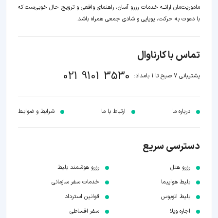
ماموریت‌مان اراﺋــﻪ خدمات رزرو آسان، راهنمای واقعی و ترویج حال خوبی‌ست که
با دعوت به حرکت، پویایی و شادی جمعی همراه باشد.
تماس با کارناوال
021 9101 3530
پشتیبانی 7 صبح تا 1 بامداد:
درباره ما
ارتباط با ما
شرایط و ضوابـط
دسترسی سریع
رزرو هتل
رزرو هوشمند بلیط
بلیط هواپیما
خدمات سفر سازمانی
بلیط اتوبوس
قوانین استرداد
اجاره ویلا
سفر اقساطی