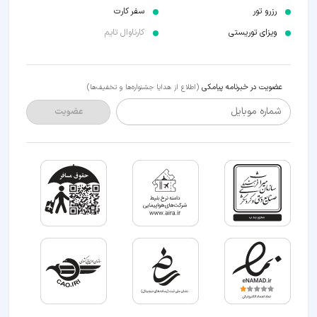
رزرو تور
سفر کارت
ویزای توریستی
کارناوال تایم
عضویت در خبرنامه پیامکی
(اطلاع از هدایا جشنواره‌ها و تخفیف‌ها)
شماره موبایل
عضویت