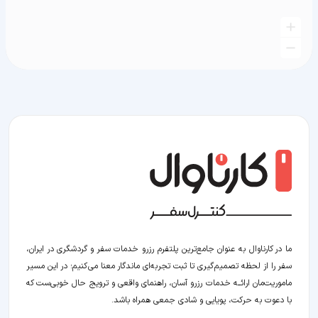
ما در کارناوال به عنوان جامع‌ترین پلتفرم رزرو خدمات سفر و گردشگری در ایران،
سفر را از لحظه‌ تصمیم‌گیری تا ثبت تجربه‌ای ماندگار معنا می‌کنیم؛ در این مسیر‍
ماموریت‌مان اراﺋــﻪ خدمات رزرو آسان، راهنمای واقعی و ترویج حال خوبی‌ست که
با دعوت به حرکت، پویایی و شادی جمعی همراه باشد.