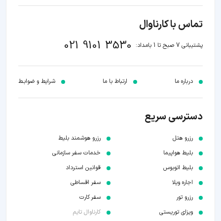
تماس با کارناوال
021 9101 3530
پشتیبانی 7 صبح تا 1 بامداد:
درباره ما
ارتباط با ما
شرایط و ضوابـط
دسترسی سریع
رزرو هتل
رزرو هوشمند بلیط
بلیط هواپیما
خدمات سفر سازمانی
بلیط اتوبوس
قوانین استرداد
اجاره ویلا
سفر اقساطی
رزرو تور
سفر کارت
ویزای توریستی
کارناوال تایم