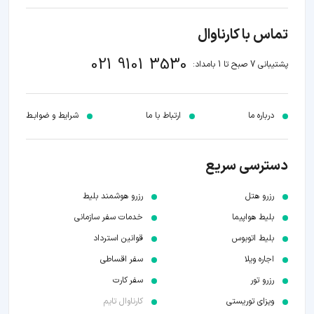
تماس با کارناوال
021 9101 3530
پشتیبانی 7 صبح تا 1 بامداد:
درباره ما
ارتباط با ما
شرایط و ضوابـط
دسترسی سریع
رزرو هتل
رزرو هوشمند بلیط
بلیط هواپیما
خدمات سفر سازمانی
بلیط اتوبوس
قوانین استرداد
اجاره ویلا
سفر اقساطی
رزرو تور
سفر کارت
ویزای توریستی
کارناوال تایم