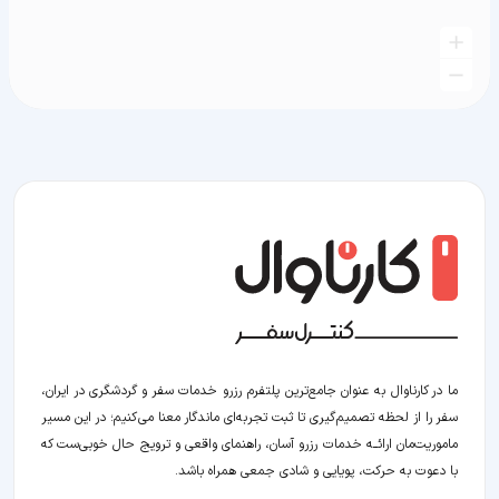
ما در کارناوال به عنوان جامع‌ترین پلتفرم رزرو خدمات سفر و گردشگری در ایران،
سفر را از لحظه‌ تصمیم‌گیری تا ثبت تجربه‌ای ماندگار معنا می‌کنیم؛ در این مسیر‍
ماموریت‌مان اراﺋــﻪ خدمات رزرو آسان، راهنمای واقعی و ترویج حال خوبی‌ست که
با دعوت به حرکت، پویایی و شادی جمعی همراه باشد.