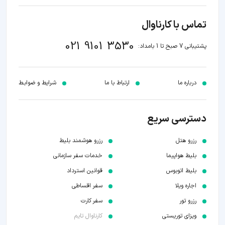
تماس با کارناوال
021 9101 3530
پشتیبانی 7 صبح تا 1 بامداد:
درباره ما
ارتباط با ما
شرایط و ضوابـط
دسترسی سریع
رزرو هتل
رزرو هوشمند بلیط
بلیط هواپیما
خدمات سفر سازمانی
بلیط اتوبوس
قوانین استرداد
اجاره ویلا
سفر اقساطی
رزرو تور
سفر کارت
ویزای توریستی
کارناوال تایم