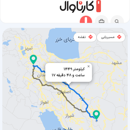
مسیریابی
نقشه
مسیر دیواندره به بافت
×
1449 کیلومتر
17 ساعت و 48 دقیقه