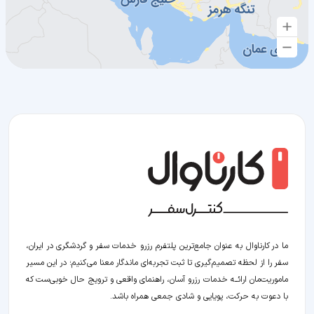
ما در کارناوال به عنوان جامع‌ترین پلتفرم رزرو خدمات سفر و گردشگری در ایران،
سفر را از لحظه‌ تصمیم‌گیری تا ثبت تجربه‌ای ماندگار معنا می‌کنیم؛ در این مسیر‍
ماموریت‌مان اراﺋــﻪ خدمات رزرو آسان، راهنمای واقعی و ترویج حال خوبی‌ست که
با دعوت به حرکت، پویایی و شادی جمعی همراه باشد.