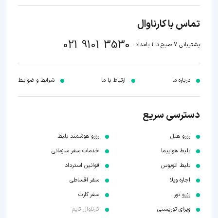
تماس با کارناوال
021 9101 3530
پشتیبانی 7 صبح تا 1 بامداد:
درباره ما
ارتباط با ما
شرایط و ضوابـط
دسترسی سریع
رزرو هتل
رزرو هوشمند بلیط
بلیط هواپیما
خدمات سفر سازمانی
بلیط اتوبوس
قوانین استرداد
اجاره ویلا
سفر اقساطی
رزرو تور
سفر کارت
ویزای توریستی
کارناوال تایم