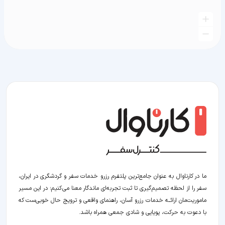
ما در کارناوال به عنوان جامع‌ترین پلتفرم رزرو خدمات سفر و گردشگری در ایران،
سفر را از لحظه‌ تصمیم‌گیری تا ثبت تجربه‌ای ماندگار معنا می‌کنیم؛ در این مسیر‍
ماموریت‌مان اراﺋــﻪ خدمات رزرو آسان، راهنمای واقعی و ترویج حال خوبی‌ست که
با دعوت به حرکت، پویایی و شادی جمعی همراه باشد.