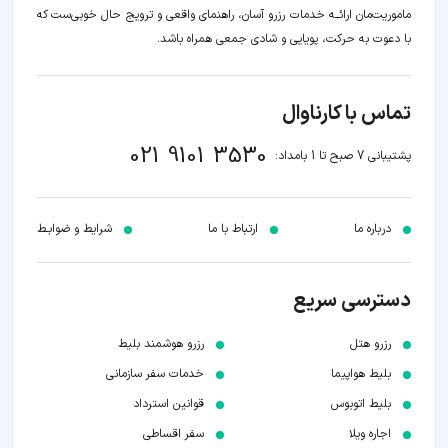
ماموریت‌مان اراﺋــﻪ خدمات رزرو آسان، راهنمای واقعی و ترویج حال خوبی‌ست که
با دعوت به حرکت، پویایی و شادی جمعی همراه باشد.
تماس با کارناوال
021 9101 3530
پشتیبانی 7 صبح تا 1 بامداد:
درباره ما
ارتباط با ما
شرایط و ضوابـط
دسترسی سریع
رزرو هتل
رزرو هوشمند بلیط
بلیط هواپیما
خدمات سفر سازمانی
بلیط اتوبوس
قوانین استرداد
اجاره ویلا
سفر اقساطی