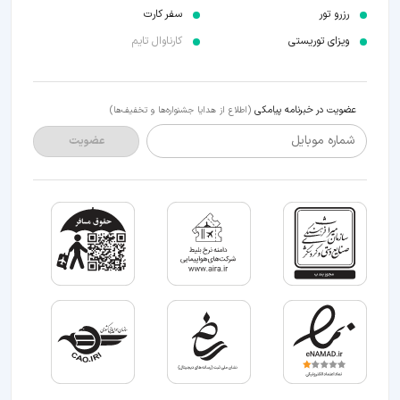
رزرو تور
سفر کارت
ویزای توریستی
کارناوال تایم
عضویت در خبرنامه پیامکی
(اطلاع از هدایا جشنواره‌ها و تخفیف‌ها)
شماره موبایل
عضویت