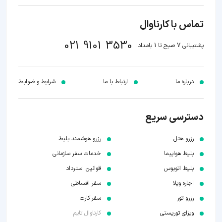
تماس با کارناوال
021 9101 3530
پشتیبانی 7 صبح تا 1 بامداد:
درباره ما
ارتباط با ما
شرایط و ضوابـط
دسترسی سریع
رزرو هتل
رزرو هوشمند بلیط
بلیط هواپیما
خدمات سفر سازمانی
بلیط اتوبوس
قوانین استرداد
اجاره ویلا
سفر اقساطی
رزرو تور
سفر کارت
ویزای توریستی
کارناوال تایم