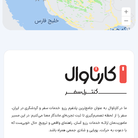
ما در کارناوال به عنوان جامع‌ترین پلتفرم رزرو خدمات سفر و گردشگری در ایران،
سفر را از لحظه‌ تصمیم‌گیری تا ثبت تجربه‌ای ماندگار معنا می‌کنیم؛ در این مسیر‍
ماموریت‌مان اراﺋــﻪ خدمات رزرو آسان، راهنمای واقعی و ترویج حال خوبی‌ست که
با دعوت به حرکت، پویایی و شادی جمعی همراه باشد.