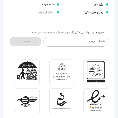
رزرو تور
سفر کارت
ویزای توریستی
کارناوال تایم
عضویت در خبرنامه پیامکی
(اطلاع از هدایا جشنواره‌ها و تخفیف‌ها)
شماره موبایل
عضویت