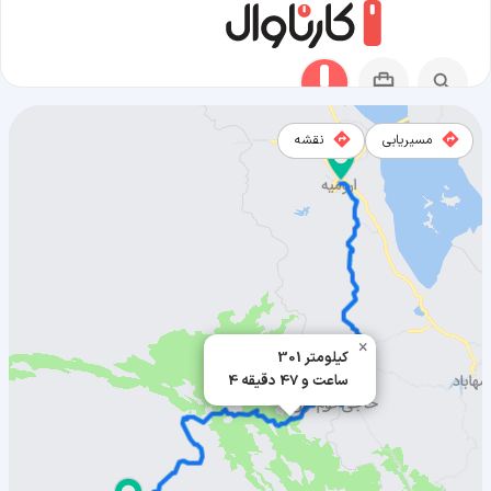
مسیریابی
نقشه
مسیر اربیل به ارومیه
×
301 کیلومتر
4 ساعت و 47 دقیقه