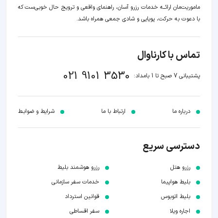
ماموریت‌مان اراﺋــﻪ خدمات رزرو آسان، راهنمای واقعی و ترویج حال خوبی‌ست که
با دعوت به حرکت، پویایی و شادی جمعی همراه باشد.
تماس با کارناوال
021 9101 3530
پشتیبانی 7 صبح تا 1 بامداد:
درباره ما
ارتباط با ما
شرایط و ضوابـط
دسترسی سریع
رزرو هتل
رزرو هوشمند بلیط
بلیط هواپیما
خدمات سفر سازمانی
بلیط اتوبوس
قوانین استرداد
اجاره ویلا
سفر اقساطی