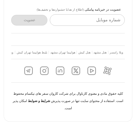
عضویت در خبرنامه پیامکی
(اطلاع از هدایا جشنواره‌ها و تخفیف‌ها)
شماره موبایل
عضویت
ویلا رامسر
هتل مشهد
هتل کیش
هواپیما تهران مشهد
بلیط هواپیما تهران کیش
ویلا شمال
کلیه حقوق مادی و معنوی کارناوال برای شرکت کاروان سفر های نیکسام محفوظ
است. استفاده از محتوای سایت تنها در صورت پذیرش
شرایط و ضوابط
امکان پذیر
است.