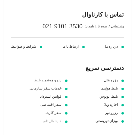
تماس با کارناوال
021 9101 3530
پشتیبانی 7 صبح تا 1 بامداد:
درباره ما
ارتباط با ما
شرایط و ضوابـط
دسترسی سریع
رزرو هتل
رزرو هوشمند بلیط
بلیط هواپیما
خدمات سفر سازمانی
بلیط اتوبوس
قوانین استرداد
اجاره ویلا
سفر اقساطی
رزرو تور
سفر کارت
ویزای توریستی
کارناوال تایم