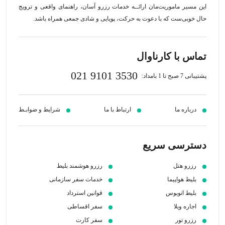
این مسیر‍ ماموریت‌مان اراﺋــﻪ خدمات رزرو آسان، راهنمای واقعی و ترویج
حال خوبی‌ست که با دعوت به حرکت، پویایی و شادی جمعی همراه باشد.
تماس با کارناوال
021 9101 3530
پشتیبانی 7 صبح تا 1 بامداد:
درباره ما
ارتباط با ما
شرایط و ضوابـط
دسترسی سریع
رزرو هتل
رزرو هوشمند بلیط
بلیط هواپیما
خدمات سفر سازمانی
بلیط اتوبوس
قوانین استرداد
اجاره ویلا
سفر اقساطی
رزرو تور
سفر کارت