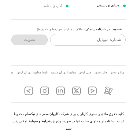
ویزای توریستی
کارناوال تایم
عضویت در خبرنامه پیامکی
(اطلاع از هدایا جشنواره‌ها و تخفیف‌ها)
شماره موبایل
عضویت
ویلا رامسر
هتل مشهد
هتل کیش
هواپیما تهران مشهد
بلیط هواپیما تهران کیش
ویلا شمال
کلیه حقوق مادی و معنوی کارناوال برای شرکت کاروان سفر های نیکسام محفوظ
است. استفاده از محتوای سایت تنها در صورت پذیرش
شرایط و ضوابط
امکان پذیر
است.