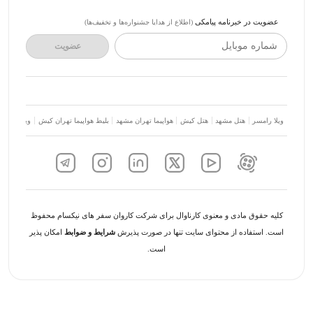
عضویت در خبرنامه پیامکی
(اطلاع از هدایا جشنواره‌ها و تخفیف‌ها)
شماره موبایل
عضویت
ویلا رامسر
هتل مشهد
هتل کیش
هواپیما تهران مشهد
بلیط هواپیما تهران کیش
ویلا شمال
کلیه حقوق مادی و معنوی کارناوال برای شرکت کاروان سفر های نیکسام محفوظ
است. استفاده از محتوای سایت تنها در صورت پذیرش
شرایط و ضوابط
امکان پذیر
است.