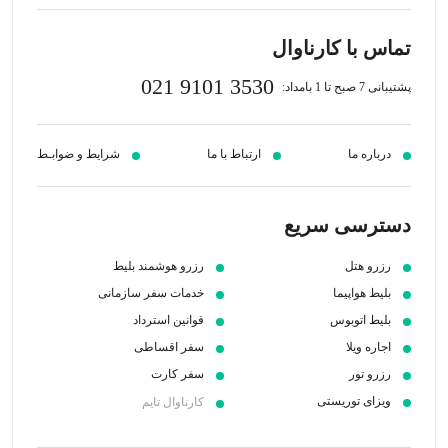
تماس با کارناوال
021 9101 3530
پشتیبانی 7 صبح تا 1 بامداد:
درباره ما
ارتباط با ما
شرایط و ضوابـط
دسترسی سریع
رزرو هتل
رزرو هوشمند بلیط
بلیط هواپیما
خدمات سفر سازمانی
بلیط اتوبوس
قوانین استرداد
اجاره ویلا
سفر اقساطی
رزرو تور
سفر کارت
ویزای توریستی
کارناوال تایم