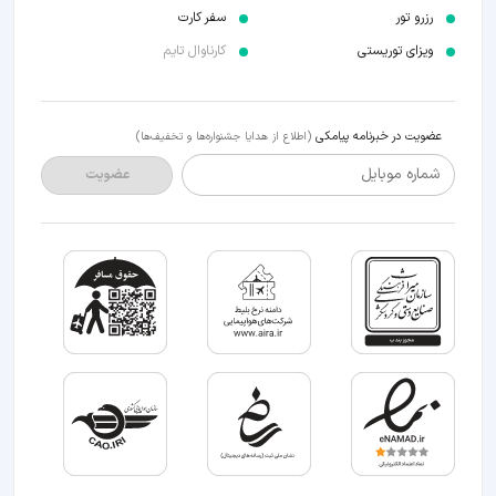
رزرو تور
سفر کارت
ویزای توریستی
کارناوال تایم
عضویت در خبرنامه پیامکی
(اطلاع از هدایا جشنواره‌ها و تخفیف‌ها)
شماره موبایل
عضویت