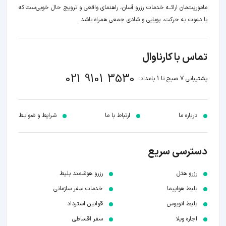
ماموریت‌مان اراﺋــﻪ خدمات رزرو آسان، راهنمای واقعی و ترویج حال خوبی‌ست که
با دعوت به حرکت، پویایی و شادی جمعی همراه باشد.
تماس با کارناوال
021 9101 3530
پشتیبانی 7 صبح تا 1 بامداد:
درباره ما
ارتباط با ما
شرایط و ضوابـط
دسترسی سریع
رزرو هتل
رزرو هوشمند بلیط
بلیط هواپیما
خدمات سفر سازمانی
بلیط اتوبوس
قوانین استرداد
اجاره ویلا
سفر اقساطی