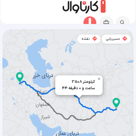
مسیریابی
نقشه
مسیر فیصل‌آباد به ارومیه
×
3508 کیلومتر
44 ساعت و 0 دقیقه