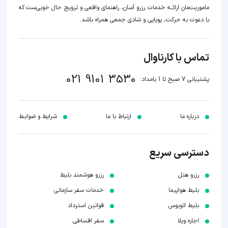
ماموریت‌مان اراﺋــﻪ خدمات رزرو آسان، راهنمای واقعی و ترویج حال خوبی‌ست که
با دعوت به حرکت، پویایی و شادی جمعی همراه باشد.
تماس با کارناوال
021 9101 3530
پشتیبانی 7 صبح تا 1 بامداد:
درباره ما
ارتباط با ما
شرایط و ضوابـط
دسترسی سریع
رزرو هتل
رزرو هوشمند بلیط
بلیط هواپیما
خدمات سفر سازمانی
بلیط اتوبوس
قوانین استرداد
اجاره ویلا
سفر اقساطی