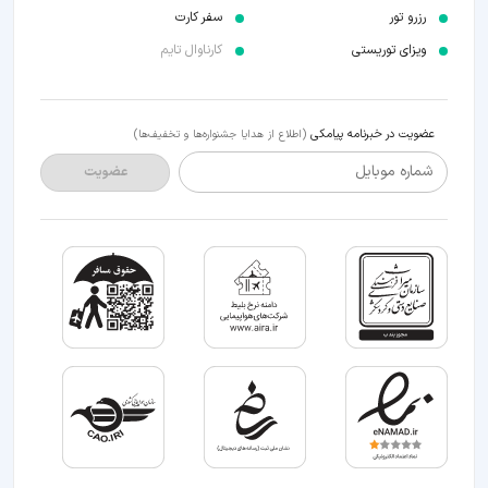
رزرو تور
سفر کارت
ویزای توریستی
کارناوال تایم
عضویت در خبرنامه پیامکی
(اطلاع از هدایا جشنواره‌ها و تخفیف‌ها)
شماره موبایل
عضویت