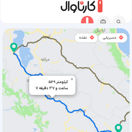
مسیریابی
نقشه
مسیر فامنین به ارومیه
×
569 کیلومتر
7 ساعت و 37 دقیقه