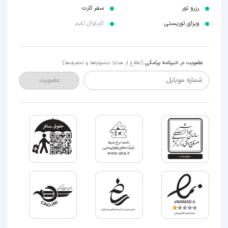
رزرو تور
سفر کارت
ویزای توریستی
کارناوال تایم
عضویت در خبرنامه پیامکی
(اطلاع از هدایا جشنواره‌ها و تخفیف‌ها)
شماره موبایل
عضویت