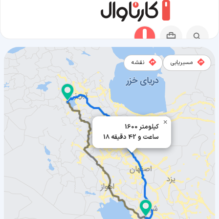
مسیریابی
نقشه
مسیر فراشبند به ارومیه
×
1600 کیلومتر
18 ساعت و 42 دقیقه