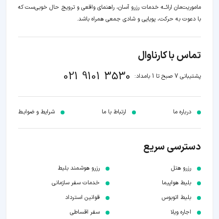
ماموریت‌مان اراﺋــﻪ خدمات رزرو آسان، راهنمای واقعی و ترویج حال خوبی‌ست که
با دعوت به حرکت، پویایی و شادی جمعی همراه باشد.
تماس با کارناوال
021 9101 3530
پشتیبانی 7 صبح تا 1 بامداد:
درباره ما
ارتباط با ما
شرایط و ضوابـط
دسترسی سریع
رزرو هتل
رزرو هوشمند بلیط
بلیط هواپیما
خدمات سفر سازمانی
بلیط اتوبوس
قوانین استرداد
اجاره ویلا
سفر اقساطی