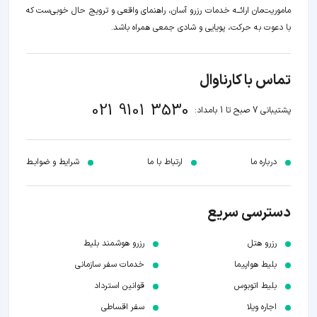
ماموریت‌مان اراﺋــﻪ خدمات رزرو آسان، راهنمای واقعی و ترویج حال خوبی‌ست که
با دعوت به حرکت، پویایی و شادی جمعی همراه باشد.
تماس با کارناوال
021 9101 3530
پشتیبانی 7 صبح تا 1 بامداد:
درباره ما
ارتباط با ما
شرایط و ضوابـط
دسترسی سریع
رزرو هتل
رزرو هوشمند بلیط
بلیط هواپیما
خدمات سفر سازمانی
بلیط اتوبوس
قوانین استرداد
اجاره ویلا
سفر اقساطی