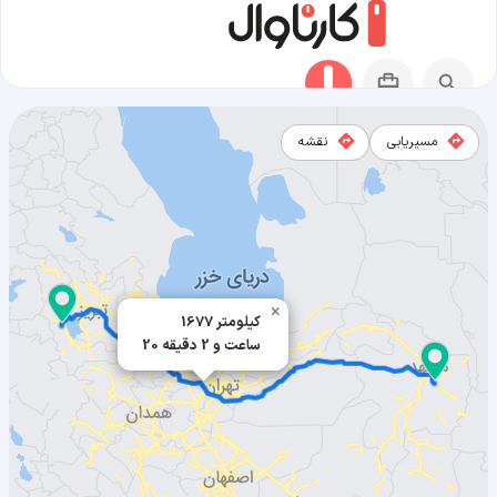
مسیریابی
نقشه
مسیر فریمان به ارومیه
×
1677 کیلومتر
20 ساعت و 2 دقیقه