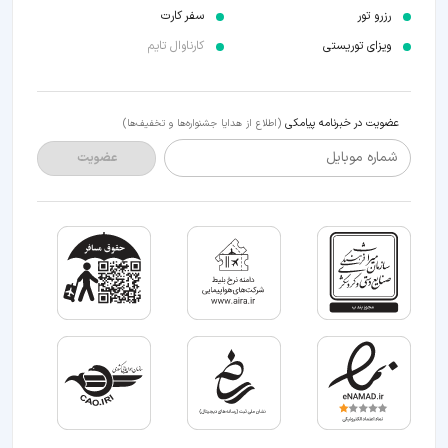
رزرو تور
سفر کارت
ویزای توریستی
کارناوال تایم
عضویت در خبرنامه پیامکی
(اطلاع از هدایا جشنواره‌ها و تخفیف‌ها)
شماره موبایل
عضویت