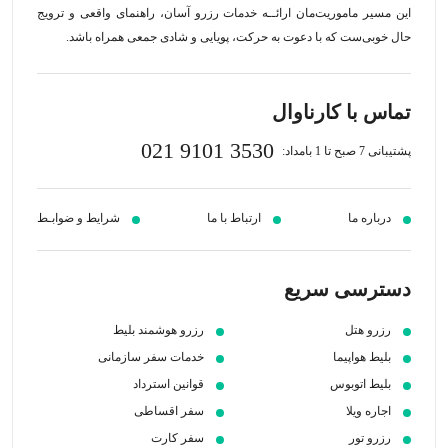
این مسیر‍ ماموریت‌مان اراﺋــﻪ خدمات رزرو آسان، راهنمای واقعی و ترویج
حال خوبی‌ست که با دعوت به حرکت، پویایی و شادی جمعی همراه باشد.
تماس با کارناوال
021 9101 3530
پشتیبانی 7 صبح تا 1 بامداد:
درباره ما
ارتباط با ما
شرایط و ضوابـط
دسترسی سریع
رزرو هتل
رزرو هوشمند بلیط
بلیط هواپیما
خدمات سفر سازمانی
بلیط اتوبوس
قوانین استرداد
اجاره ویلا
سفر اقساطی
رزرو تور
سفر کارت