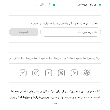
ویزای توریستی
کارناوال تایم
عضویت در خبرنامه پیامکی
(اطلاع از هدایا جشنواره‌ها و تخفیف‌ها)
شماره موبایل
عضویت
ویلا رامسر
هتل مشهد
هتل کیش
هواپیما تهران مشهد
بلیط هواپیما تهران کیش
ویلا شمال
کلیه حقوق مادی و معنوی کارناوال برای شرکت کاروان سفر های نیکسام محفوظ
است. استفاده از محتوای سایت تنها در صورت پذیرش
شرایط و ضوابط
امکان پذیر
است.