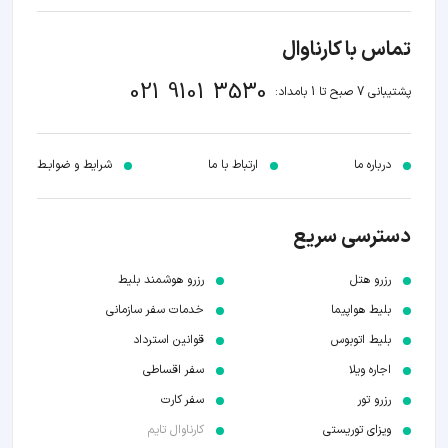
تماس با کارناوال
021 9101 3530
پشتیبانی 7 صبح تا 1 بامداد:
درباره ما
ارتباط با ما
شرایط و ضوابـط
دسترسی سریع
رزرو هتل
رزرو هوشمند بلیط
بلیط هواپیما
خدمات سفر سازمانی
بلیط اتوبوس
قوانین استرداد
اجاره ویلا
سفر اقساطی
رزرو تور
سفر کارت
ویزای توریستی
کارناوال تایم