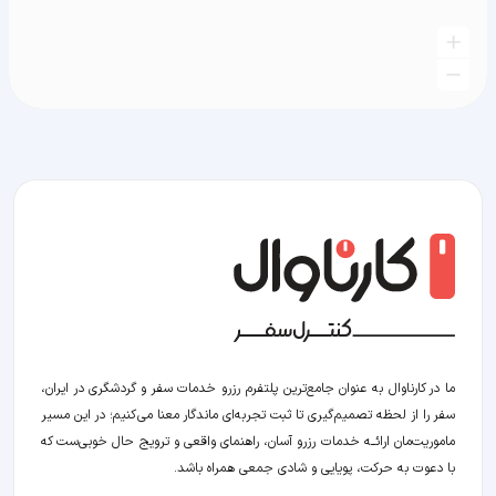
ما در کارناوال به عنوان جامع‌ترین پلتفرم رزرو خدمات سفر و گردشگری در ایران،
سفر را از لحظه‌ تصمیم‌گیری تا ثبت تجربه‌ای ماندگار معنا می‌کنیم؛ در این مسیر‍
ماموریت‌مان اراﺋــﻪ خدمات رزرو آسان، راهنمای واقعی و ترویج حال خوبی‌ست که
با دعوت به حرکت، پویایی و شادی جمعی همراه باشد.