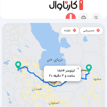
مسیریابی
نقشه
مسیر فاروج به ارومیه
×
1584 کیلومتر
20 ساعت و 3 دقیقه