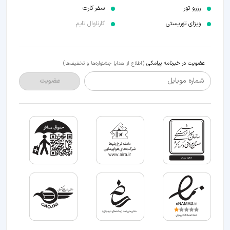
رزرو تور
سفر کارت
ویزای توریستی
کارناوال تایم
عضویت در خبرنامه پیامکی
(اطلاع از هدایا جشنواره‌ها و تخفیف‌ها)
شماره موبایل
عضویت