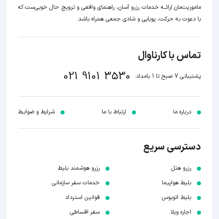
ماموریت‌مان اراﺋــﻪ خدمات رزرو آسان، راهنمای واقعی و ترویج حال خوبی‌ست که
با دعوت به حرکت، پویایی و شادی جمعی همراه باشد.
تماس با کارناوال
021 9101 3530
پشتیبانی 7 صبح تا 1 بامداد:
درباره ما
ارتباط با ما
شرایط و ضوابـط
دسترسی سریع
رزرو هتل
رزرو هوشمند بلیط
بلیط هواپیما
خدمات سفر سازمانی
بلیط اتوبوس
قوانین استرداد
اجاره ویلا
سفر اقساطی