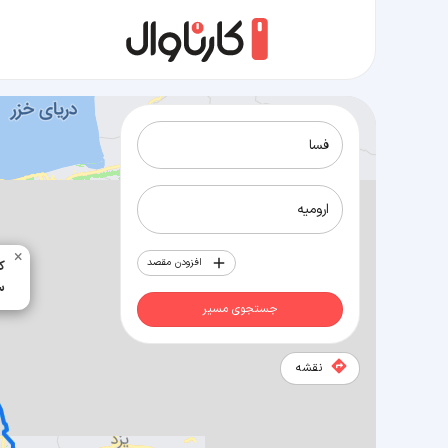
مسیر فسا به ارومیه
×
افزودن مقصد
83
18
جستجوی مسیر
نقشه