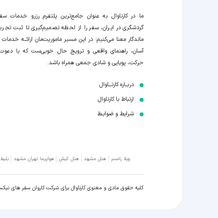
ما در کارناوال به عنوان جامع‌ترین پلتفرم رزرو خدمات سف
گردشگری در ایران، سفر را از لحظه‌ تصمیم‌گیری تا ثبت تجربه
ماندگار معنا می‌کنیم؛ در این مسیر‍ ماموریت‌مان اراﺋــﻪ خدمات ر
آسان، راهنمای واقعی و ترویج حال خوبی‌ست که با دعوت
حرکت، پویایی و شادی جمعی همراه باشد.
دربــاره کارنـــاوال
ارتباط با کارناوال
شرایط و ضوابـط
ویلا رامسر
هتل مشهد
هتل کیش
هواپیما تهران مشهد
بلیط
کلیه حقوق مادی و معنوی کارناوال برای شرکت کاروان سفر های نیک