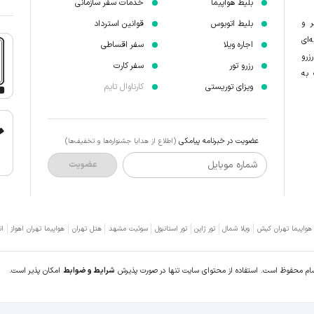
بلیط هواپیما
خدمات سفر سازمانی
ر و
بلیط اتوبوس
قوانین استرداد
‌ای
اجاره ویلا
سفر اقساطی
زرو
رزرو تور
سفر کارت
 به
ویزای توریستی
کارناوال تایم
عضویت در خبرنامه پیامکی
(اطلاع از هدایا جشنواره‌ها و تخفیف‌ها)
شماره موبایل
عضویت
 هواپیما تهران کیش
ویلا شمال
تور ژاپن
تور استانبول
سوئیت مشهد
هتل تهران
هواپیما تهران اهواز
ات
سام محفوظ است. استفاده از محتوای سایت تنها در صورت پذیرش
شرایط و ضوابط
امکان پذیر است.