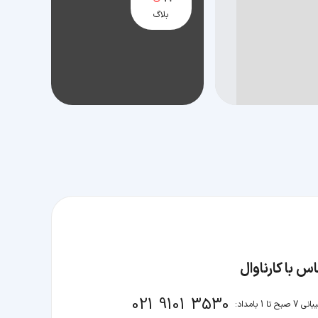
بلاگ
س با کارناوال
021 9101 3530
صبح تا 1 بامداد: