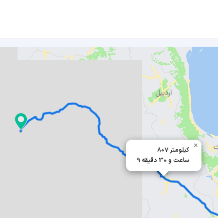
×
807 کیلومتر
9 ساعت و 30 دقیقه