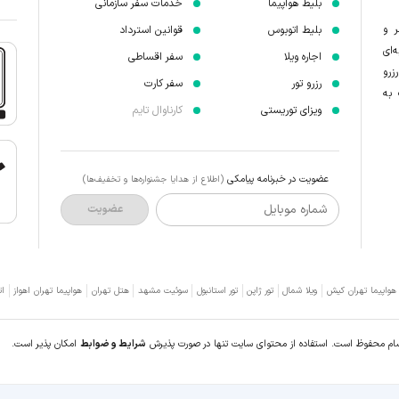
بلیط هواپیما
خدمات سفر سازمانی
ر و
بلیط اتوبوس
قوانین استرداد
‌ای
اجاره ویلا
سفر اقساطی
زرو
رزرو تور
سفر کارت
 به
ویزای توریستی
کارناوال تایم
عضویت در خبرنامه پیامکی
(اطلاع از هدایا جشنواره‌ها و تخفیف‌ها)
شماره موبایل
عضویت
 هواپیما تهران کیش
ویلا شمال
تور ژاپن
تور استانبول
سوئیت مشهد
هتل تهران
هواپیما تهران اهواز
ات
سام محفوظ است. استفاده از محتوای سایت تنها در صورت پذیرش
شرایط و ضوابط
امکان پذیر است.