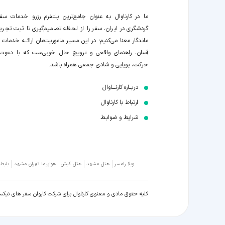
ما در کارناوال به عنوان جامع‌ترین پلتفرم رزرو خدمات سف
گردشگری در ایران، سفر را از لحظه‌ تصمیم‌گیری تا ثبت تجربه
ماندگار معنا می‌کنیم؛ در این مسیر‍ ماموریت‌مان اراﺋــﻪ خدمات ر
آسان، راهنمای واقعی و ترویج حال خوبی‌ست که با دعوت
حرکت، پویایی و شادی جمعی همراه باشد.
دربــاره کارنـــاوال
ارتباط با کارناوال
شرایط و ضوابـط
ویلا رامسر
هتل مشهد
هتل کیش
هواپیما تهران مشهد
بلیط
کلیه حقوق مادی و معنوی کارناوال برای شرکت کاروان سفر های نیک