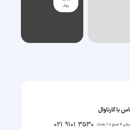
بلاگ
س با کارناوال
021 9101 3530
صبح تا 1 بامداد: