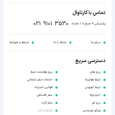
تماس با کارناوال
021 9101 3530
پشتیبانی 7 صبح تا 1 بامداد:
درباره ما
ارتباط با ما
شرایط و ضوابـط
دسترسی سریع
رزرو هتل
رزرو هوشمند بلیط
بلیط هواپیما
خدمات سفر سازمانی
بلیط اتوبوس
قوانین استرداد
اجاره ویلا
سفر اقساطی
رزرو تور
سفر کارت
ویزای توریستی
کارناوال تایم