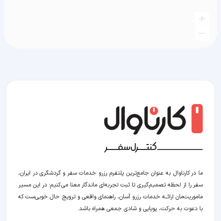
ما در کارناوال به عنوان جامع‌ترین پلتفرم رزرو خدمات سفر و گردشگری در ایران،
سفر را از لحظه‌ تصمیم‌گیری تا ثبت تجربه‌ای ماندگار معنا می‌کنیم؛ در این مسیر‍
ماموریت‌مان اراﺋــﻪ خدمات رزرو آسان، راهنمای واقعی و ترویج حال خوبی‌ست که
با دعوت به حرکت، پویایی و شادی جمعی همراه باشد.