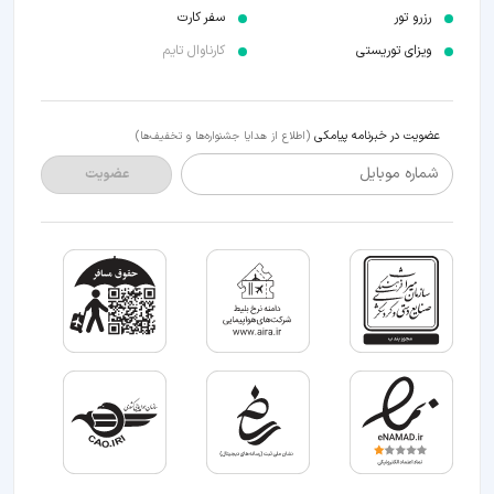
رزرو تور
سفر کارت
ویزای توریستی
کارناوال تایم
عضویت در خبرنامه پیامکی
(اطلاع از هدایا جشنواره‌ها و تخفیف‌ها)
شماره موبایل
عضویت