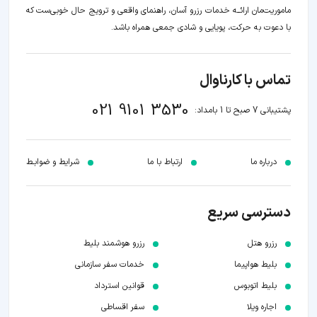
ماموریت‌مان اراﺋــﻪ خدمات رزرو آسان، راهنمای واقعی و ترویج حال خوبی‌ست که
با دعوت به حرکت، پویایی و شادی جمعی همراه باشد.
تماس با کارناوال
021 9101 3530
پشتیبانی 7 صبح تا 1 بامداد:
درباره ما
ارتباط با ما
شرایط و ضوابـط
دسترسی سریع
رزرو هتل
رزرو هوشمند بلیط
بلیط هواپیما
خدمات سفر سازمانی
بلیط اتوبوس
قوانین استرداد
اجاره ویلا
سفر اقساطی