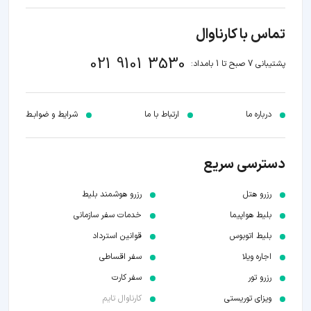
تماس با کارناوال
021 9101 3530
پشتیبانی 7 صبح تا 1 بامداد:
درباره ما
ارتباط با ما
شرایط و ضوابـط
دسترسی سریع
رزرو هتل
رزرو هوشمند بلیط
بلیط هواپیما
خدمات سفر سازمانی
بلیط اتوبوس
قوانین استرداد
اجاره ویلا
سفر اقساطی
رزرو تور
سفر کارت
ویزای توریستی
کارناوال تایم