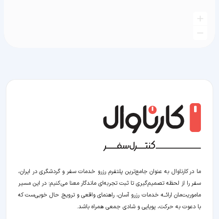
ما در کارناوال به عنوان جامع‌ترین پلتفرم رزرو خدمات سفر و گردشگری در ایران،
سفر را از لحظه‌ تصمیم‌گیری تا ثبت تجربه‌ای ماندگار معنا می‌کنیم؛ در این مسیر‍
ماموریت‌مان اراﺋــﻪ خدمات رزرو آسان، راهنمای واقعی و ترویج حال خوبی‌ست که
با دعوت به حرکت، پویایی و شادی جمعی همراه باشد.