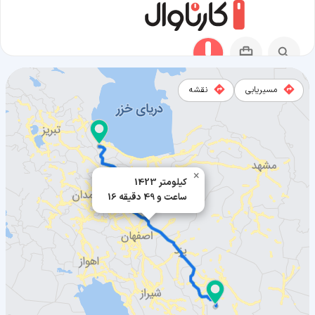
مسیریابی
نقشه
مسیر فومن به بافت
×
1423 کیلومتر
16 ساعت و 49 دقیقه