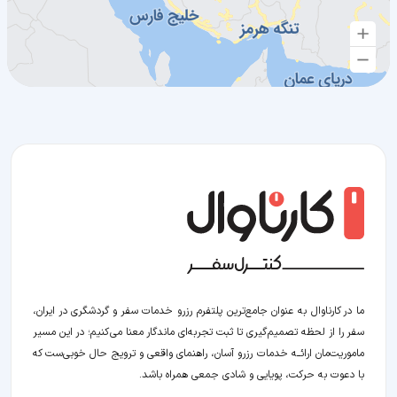
ما در کارناوال به عنوان جامع‌ترین پلتفرم رزرو خدمات سفر و گردشگری در ایران،
سفر را از لحظه‌ تصمیم‌گیری تا ثبت تجربه‌ای ماندگار معنا می‌کنیم؛ در این مسیر‍
ماموریت‌مان اراﺋــﻪ خدمات رزرو آسان، راهنمای واقعی و ترویج حال خوبی‌ست که
با دعوت به حرکت، پویایی و شادی جمعی همراه باشد.