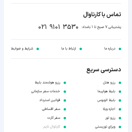
تماس با کارناوال
021 9101 3530
پشتیبانی 7 صبح تا 1 بامداد:
درباره ما
ارتباط با ما
شرایط و ضوابـط
دسترسی سریع
رزرو هتل
رزرو هوشمند بلیط
بلیط هواپیما
خدمات سفر سازمانی
بلیط اتوبوس
قوانین استرداد
اجاره ویلا
سفر اقساطی
رزرو تور
سفر کارت
ویزای توریستی
کارناوال تایم