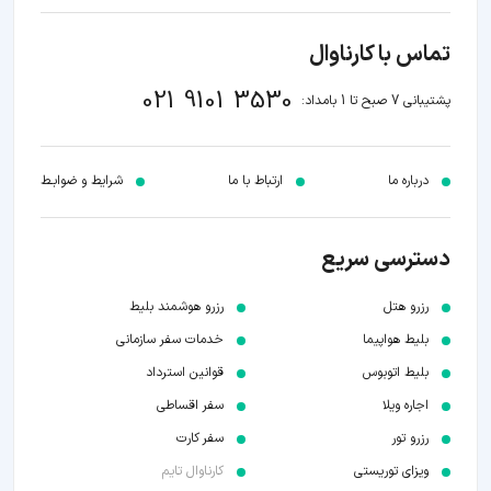
تماس با کارناوال
021 9101 3530
پشتیبانی 7 صبح تا 1 بامداد:
درباره ما
ارتباط با ما
شرایط و ضوابـط
دسترسی سریع
رزرو هتل
رزرو هوشمند بلیط
بلیط هواپیما
خدمات سفر سازمانی
بلیط اتوبوس
قوانین استرداد
اجاره ویلا
سفر اقساطی
رزرو تور
سفر کارت
ویزای توریستی
کارناوال تایم