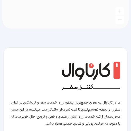
ما در کارناوال به عنوان جامع‌ترین پلتفرم رزرو خدمات سفر و گردشگری در ایران،
سفر را از لحظه‌ تصمیم‌گیری تا ثبت تجربه‌ای ماندگار معنا می‌کنیم؛ در این مسیر‍
ماموریت‌مان اراﺋــﻪ خدمات رزرو آسان، راهنمای واقعی و ترویج حال خوبی‌ست که
با دعوت به حرکت، پویایی و شادی جمعی همراه باشد.