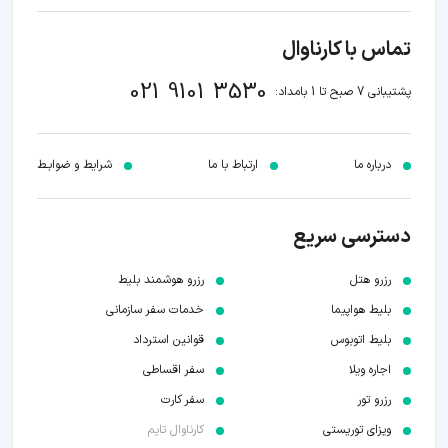
تماس با کارناوال
021 9101 3530
پشتیبانی 7 صبح تا 1 بامداد:
درباره ما
ارتباط با ما
شرایط و ضوابـط
دسترسی سریع
رزرو هتل
رزرو هوشمند بلیط
بلیط هواپیما
خدمات سفر سازمانی
بلیط اتوبوس
قوانین استرداد
اجاره ویلا
سفر اقساطی
رزرو تور
سفر کارت
ویزای توریستی
کارناوال تایم