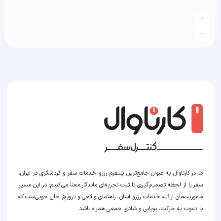
ما در کارناوال به عنوان جامع‌ترین پلتفرم رزرو خدمات سفر و گردشگری در ایران،
سفر را از لحظه‌ تصمیم‌گیری تا ثبت تجربه‌ای ماندگار معنا می‌کنیم؛ در این مسیر‍
ماموریت‌مان اراﺋــﻪ خدمات رزرو آسان، راهنمای واقعی و ترویج حال خوبی‌ست که
با دعوت به حرکت، پویایی و شادی جمعی همراه باشد.