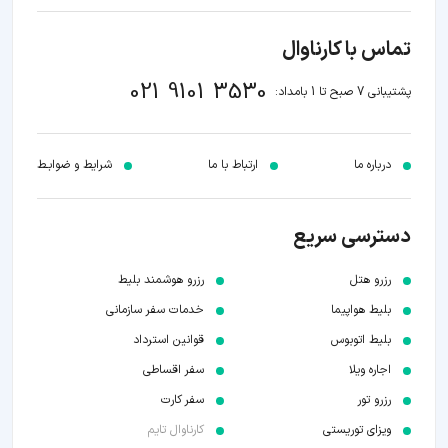
تماس با کارناوال
021 9101 3530
پشتیبانی 7 صبح تا 1 بامداد:
درباره ما
ارتباط با ما
شرایط و ضوابـط
دسترسی سریع
رزرو هتل
رزرو هوشمند بلیط
بلیط هواپیما
خدمات سفر سازمانی
بلیط اتوبوس
قوانین استرداد
اجاره ویلا
سفر اقساطی
رزرو تور
سفر کارت
ویزای توریستی
کارناوال تایم