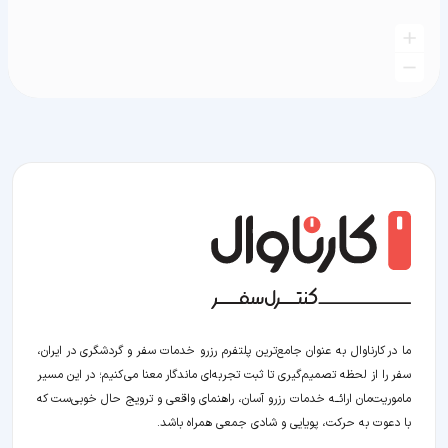
ما در کارناوال به عنوان جامع‌ترین پلتفرم رزرو خدمات سفر و گردشگری در ایران،
سفر را از لحظه‌ تصمیم‌گیری تا ثبت تجربه‌ای ماندگار معنا می‌کنیم؛ در این مسیر‍
ماموریت‌مان اراﺋــﻪ خدمات رزرو آسان، راهنمای واقعی و ترویج حال خوبی‌ست که
با دعوت به حرکت، پویایی و شادی جمعی همراه باشد.