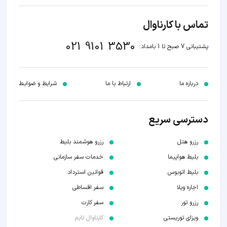
تماس با کارناوال
021 9101 3530
پشتیبانی 7 صبح تا 1 بامداد:
درباره ما
ارتباط با ما
شرایط و ضوابـط
دسترسی سریع
رزرو هتل
رزرو هوشمند بلیط
بلیط هواپیما
خدمات سفر سازمانی
بلیط اتوبوس
قوانین استرداد
اجاره ویلا
سفر اقساطی
رزرو تور
سفر کارت
ویزای توریستی
کارناوال تایم