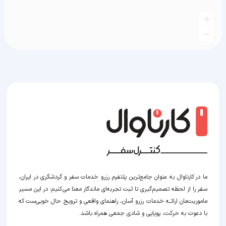
ما در کارناوال به عنوان جامع‌ترین پلتفرم رزرو خدمات سفر و گردشگری در ایران،
سفر را از لحظه‌ تصمیم‌گیری تا ثبت تجربه‌ای ماندگار معنا می‌کنیم؛ در این مسیر‍
ماموریت‌مان اراﺋــﻪ خدمات رزرو آسان، راهنمای واقعی و ترویج حال خوبی‌ست که
با دعوت به حرکت، پویایی و شادی جمعی همراه باشد.