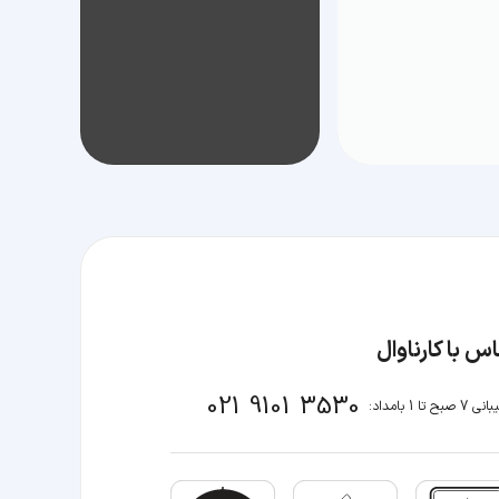
س با کارناوال
021 9101 3530
صبح تا 1 بامداد: