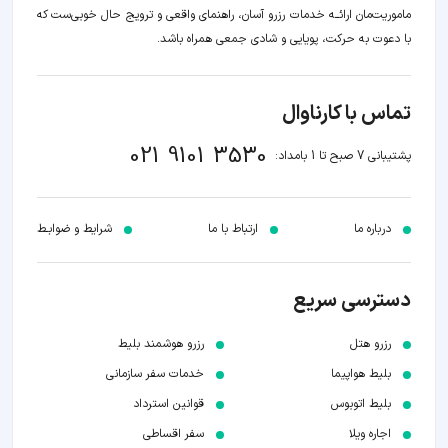
ماموریت‌مان اراﺋــﻪ خدمات رزرو آسان، راهنمای واقعی و ترویج حال خوبی‌ست که
با دعوت به حرکت، پویایی و شادی جمعی همراه باشد.
تماس با کارناوال
021 9101 3530
پشتیبانی 7 صبح تا 1 بامداد:
درباره ما
ارتباط با ما
شرایط و ضوابـط
دسترسی سریع
رزرو هتل
رزرو هوشمند بلیط
بلیط هواپیما
خدمات سفر سازمانی
بلیط اتوبوس
قوانین استرداد
اجاره ویلا
سفر اقساطی