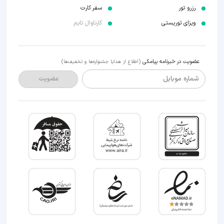
رزرو تور
سفر کارت
ویزای توریستی
کارناوال تایم
عضویت در خبرنامه پیامکی
(اطلاع از هدایا جشنواره‌ها و تخفیف‌ها)
شماره موبایل
عضویت