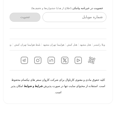
عضویت در خبرنامه پیامکی
(اطلاع از هدایا جشنواره‌ها و تخفیف‌ها)
شماره موبایل
عضویت
ویلا رامسر
هتل مشهد
هتل کیش
هواپیما تهران مشهد
بلیط هواپیما تهران کیش
ویلا شمال
کلیه حقوق مادی و معنوی کارناوال برای شرکت کاروان سفر های نیکسام محفوظ
است. استفاده از محتوای سایت تنها در صورت پذیرش
شرایط و ضوابط
امکان پذیر
است.