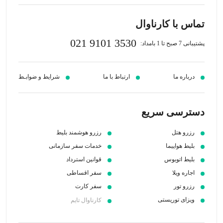
تماس با کارناوال
021 9101 3530
پشتیبانی 7 صبح تا 1 بامداد:
درباره ما
ارتباط با ما
شرایط و ضوابـط
دسترسی سریع
رزرو هتل
رزرو هوشمند بلیط
بلیط هواپیما
خدمات سفر سازمانی
بلیط اتوبوس
قوانین استرداد
اجاره ویلا
سفر اقساطی
رزرو تور
سفر کارت
ویزای توریستی
کارناوال تایم