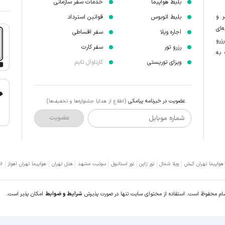
بلیط هواپیما
خدمات سفر سازمانی
ر و
بلیط اتوبوس
قوانین استرداد
‌ای
اجاره ویلا
سفر اقساطی
زرو
رزرو تور
سفر کارت
 به
ویزای توریستی
کارناوال تایم
عضویت در خبرنامه پیامکی
(اطلاع از هدایا جشنواره‌ها و تخفیف‌ها)
شماره موبایل
عضویت
 هواپیما تهران کیش
ویلا شمال
تور ژاپن
تور استانبول
سوئیت مشهد
هتل تهران
هواپیما تهران اهواز
ات
سام محفوظ است. استفاده از محتوای سایت تنها در صورت پذیرش
شرایط و ضوابط
امکان پذیر است.