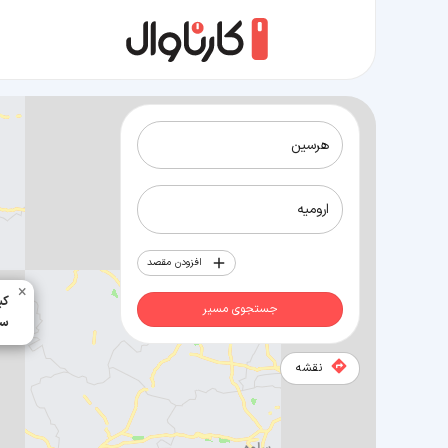
مسیر هرسین به ارومیه
افزودن مقصد
×
593
جستجوی مسیر
7 سا
نقشه