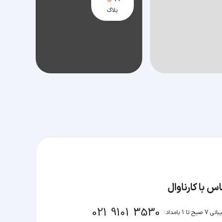
بلاگ
س با کارناوال
021 9101 3530
صبح تا 1 بامداد: