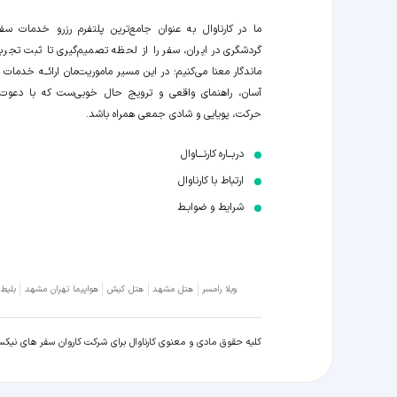
ما در کارناوال به عنوان جامع‌ترین پلتفرم رزرو خدمات سف
گردشگری در ایران، سفر را از لحظه‌ تصمیم‌گیری تا ثبت تجربه
ماندگار معنا می‌کنیم؛ در این مسیر‍ ماموریت‌مان اراﺋــﻪ خدمات ر
آسان، راهنمای واقعی و ترویج حال خوبی‌ست که با دعوت
حرکت، پویایی و شادی جمعی همراه باشد.
دربــاره کارنـــاوال
ارتباط با کارناوال
شرایط و ضوابـط
ویلا رامسر
هتل مشهد
هتل کیش
هواپیما تهران مشهد
بلیط
کلیه حقوق مادی و معنوی کارناوال برای شرکت کاروان سفر های نیک