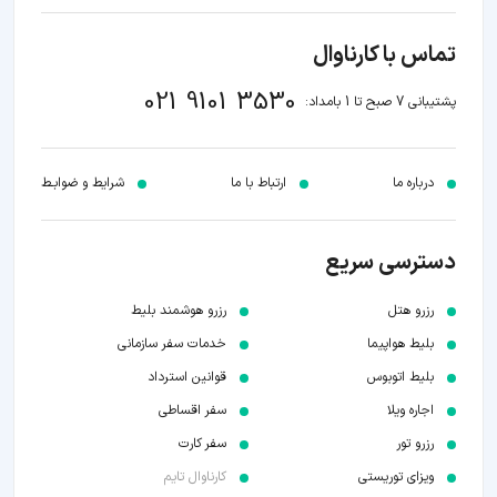
تماس با کارناوال
021 9101 3530
پشتیبانی 7 صبح تا 1 بامداد:
درباره ما
ارتباط با ما
شرایط و ضوابـط
دسترسی سریع
رزرو هتل
رزرو هوشمند بلیط
بلیط هواپیما
خدمات سفر سازمانی
بلیط اتوبوس
قوانین استرداد
اجاره ویلا
سفر اقساطی
رزرو تور
سفر کارت
ویزای توریستی
کارناوال تایم