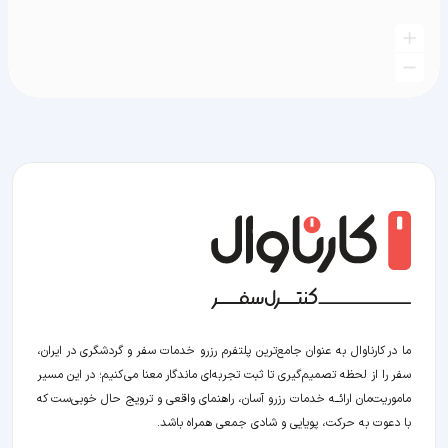
ما در کارناوال به عنوان جامع‌ترین پلتفرم رزرو خدمات سفر و گردشگری در ایران،
سفر را از لحظه‌ تصمیم‌گیری تا ثبت تجربه‌ای ماندگار معنا می‌کنیم؛ در این مسیر‍
ماموریت‌مان اراﺋــﻪ خدمات رزرو آسان، راهنمای واقعی و ترویج حال خوبی‌ست که
با دعوت به حرکت، پویایی و شادی جمعی همراه باشد.