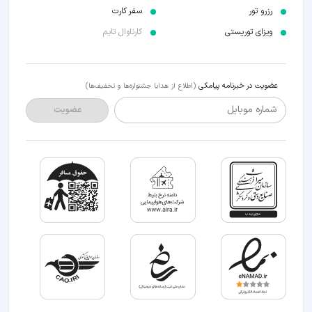
رزرو تور
سفر کارت
ویزای توریستی
کارناوال تایم
عضویت در خبرنامه پیامکی
(اطلاع از هدایا جشنواره‌ها و تخفیف‌ها)
شماره موبایل
عضویت