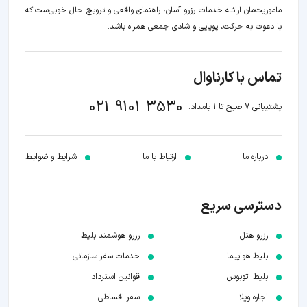
ماموریت‌مان اراﺋــﻪ خدمات رزرو آسان، راهنمای واقعی و ترویج حال خوبی‌ست که
با دعوت به حرکت، پویایی و شادی جمعی همراه باشد.
تماس با کارناوال
021 9101 3530
پشتیبانی 7 صبح تا 1 بامداد:
درباره ما
ارتباط با ما
شرایط و ضوابـط
دسترسی سریع
رزرو هتل
رزرو هوشمند بلیط
بلیط هواپیما
خدمات سفر سازمانی
بلیط اتوبوس
قوانین استرداد
اجاره ویلا
سفر اقساطی