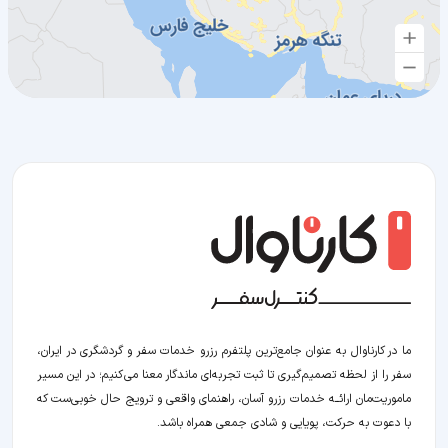
ما در کارناوال به عنوان جامع‌ترین پلتفرم رزرو خدمات سفر و گردشگری در ایران،
سفر را از لحظه‌ تصمیم‌گیری تا ثبت تجربه‌ای ماندگار معنا می‌کنیم؛ در این مسیر‍
ماموریت‌مان اراﺋــﻪ خدمات رزرو آسان، راهنمای واقعی و ترویج حال خوبی‌ست که
با دعوت به حرکت، پویایی و شادی جمعی همراه باشد.