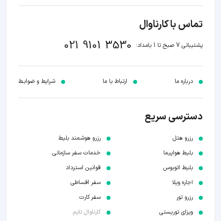
تماس با کارناوال
021 9101 3530
پشتیبانی 7 صبح تا 1 بامداد:
درباره ما
ارتباط با ما
شرایط و ضوابـط
دسترسی سریع
رزرو هتل
رزرو هوشمند بلیط
بلیط هواپیما
خدمات سفر سازمانی
بلیط اتوبوس
قوانین استرداد
اجاره ویلا
سفر اقساطی
رزرو تور
سفر کارت
ویزای توریستی
کارناوال تایم