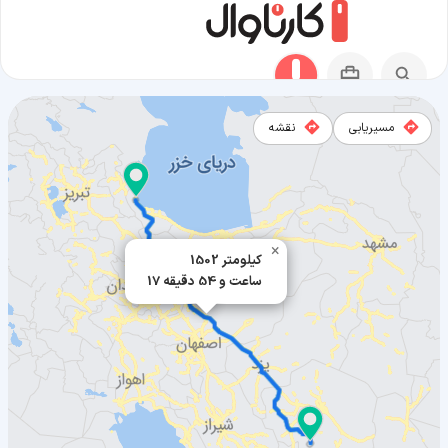
مسیریابی
نقشه
مسیر هشتپر به بافت
×
1502 کیلومتر
17 ساعت و 54 دقیقه