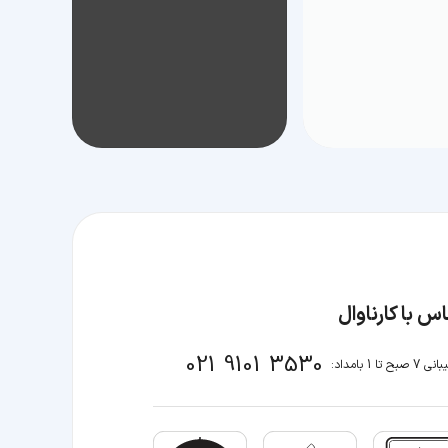
س با کارناوال
021 9101 3530
صبح تا 1 بامداد: