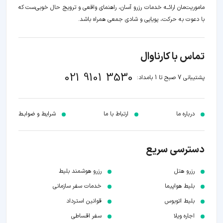
ماموریت‌مان اراﺋــﻪ خدمات رزرو آسان، راهنمای واقعی و ترویج حال خوبی‌ست که
با دعوت به حرکت، پویایی و شادی جمعی همراه باشد.
تماس با کارناوال
021 9101 3530
پشتیبانی 7 صبح تا 1 بامداد:
درباره ما
ارتباط با ما
شرایط و ضوابـط
دسترسی سریع
رزرو هتل
رزرو هوشمند بلیط
بلیط هواپیما
خدمات سفر سازمانی
بلیط اتوبوس
قوانین استرداد
اجاره ویلا
سفر اقساطی