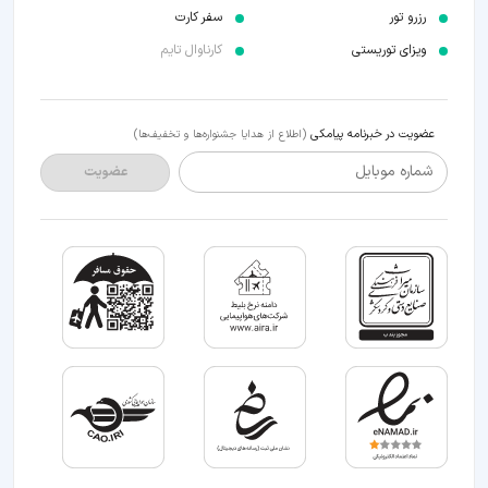
رزرو تور
سفر کارت
ویزای توریستی
کارناوال تایم
عضویت در خبرنامه پیامکی
(اطلاع از هدایا جشنواره‌ها و تخفیف‌ها)
شماره موبایل
عضویت